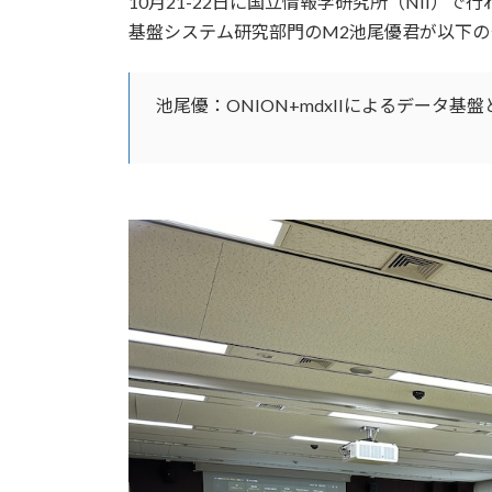
10月21-22日に国立情報学研究所（NII）で
新
日
基盤システム研究部門のM2池尾優君が以下
時
:
池尾優：ONION+mdxIIによるデータ基