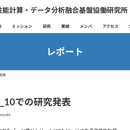
性能計算・データ分析融合基盤協働研究所
要
ミッション
研究
業績
メンバ
アクセス
レポート
究発表
_10での研究発表
anushi