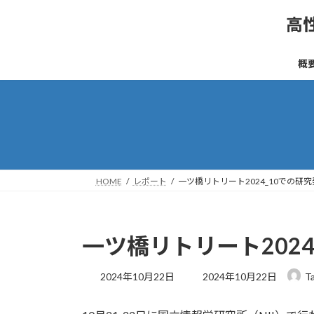
コ
ナ
高
ン
ビ
テ
ゲ
ン
ー
概
ツ
シ
へ
ョ
ス
ン
キ
に
ッ
移
プ
動
HOME
レポート
一ツ橋リトリート2024_10での研
一ツ橋リトリート2024
最
2024年10月22日
2024年10月22日
T
終
更